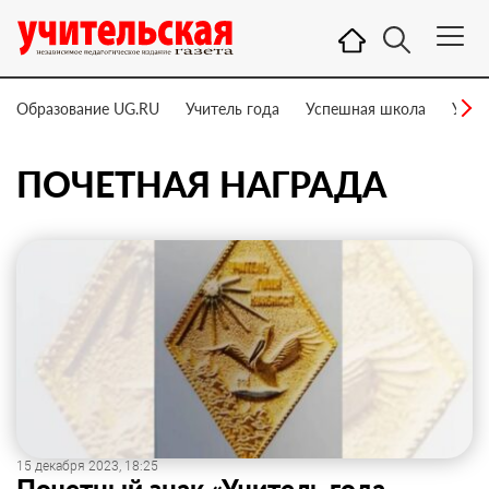
Образование UG.RU
Учитель года
Успешная школа
Учит
ПОЧЕТНАЯ НАГРАДА
15 декабря 2023, 18:25
Почетный знак «Учитель года