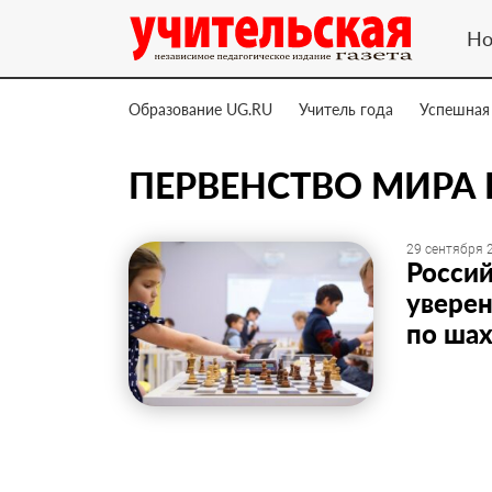
Но
Образование UG.RU
Учитель года
Успешная
ПЕРВЕНСТВО МИРА
29 сентября 2
Росси
уверен
по ша