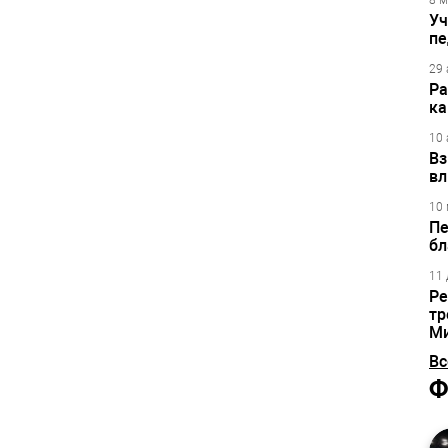
8 м
Уч
пе
29 
Ра
ка
10 
Вз
вл
10 
Пе
бл
11 
Ре
тр
М
Вс
Ф