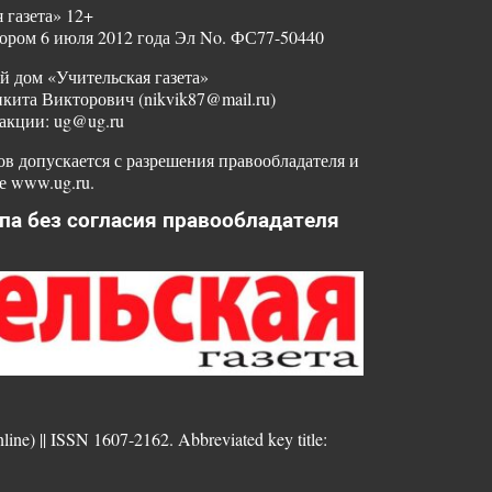
 газета» 12+
ором 6 июля 2012 года Эл No. ФС77-50440
й дом «Учительская газета»
ита Викторович (nikvik87@mail.ru)
акции: ug@ug.ru
в допускается с разрешения правообладателя и
е www.ug.ru.
па без согласия правообладателя
nline) || ISSN 1607-2162. Abbreviated key title: