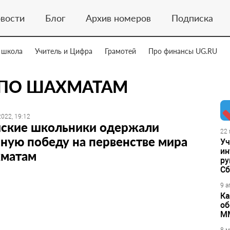
вости
Блог
Архив номеров
Подписка
 школа
Учитель и Цифра
Грамотей
Про финансы UG.RU
 ПО ШАХМАТАМ
022, 19:12
йские школьники одержали
22 
ную победу на первенстве мира
Уч
ин
хматам
ру
Сб
9 а
Ка
об
М