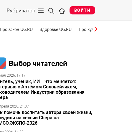
Рубрикатор
ВОЙТИ
Про закон UG.RU
Здоровье UG.RU
Про культуру UG.RU
Нау
Выбор читателей
мая 2026, 17:17
итель, ученик, ИИ – что меняется:
тервью с Артёмом Соловейчиком,
ководителем Индустрии образования
ера
преля 2026, 21:07
к помочь воспитать автора своей жизни,
судили на сессии Сбера на
МСО.ЭКСПО-2026