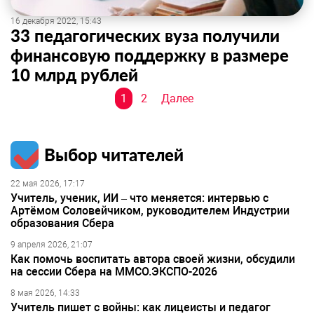
16 декабря 2022, 15:43
33 педагогических вуза получили
финансовую поддержку в размере
10 млрд рублей
Навигация
1
2
Далее
по
записям
Выбор читателей
22 мая 2026, 17:17
Учитель, ученик, ИИ – что меняется: интервью с
Артёмом Соловейчиком, руководителем Индустрии
образования Сбера
9 апреля 2026, 21:07
Как помочь воспитать автора своей жизни, обсудили
на сессии Сбера на ММСО.ЭКСПО-2026
8 мая 2026, 14:33
Учитель пишет с войны: как лицеисты и педагог