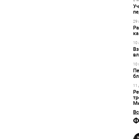
8 м
Уч
пе
29 
Ра
ка
10 
Вз
вл
10 
Пе
бл
11 
Ре
тр
М
Вс
Ф