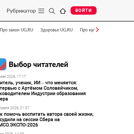
Рубрикатор
ВОЙТИ
Про закон UG.RU
Здоровье UG.RU
Про культуру UG.RU
Нау
Выбор читателей
мая 2026, 17:17
итель, ученик, ИИ – что меняется:
тервью с Артёмом Соловейчиком,
ководителем Индустрии образования
ера
преля 2026, 21:07
к помочь воспитать автора своей жизни,
судили на сессии Сбера на
МСО.ЭКСПО-2026