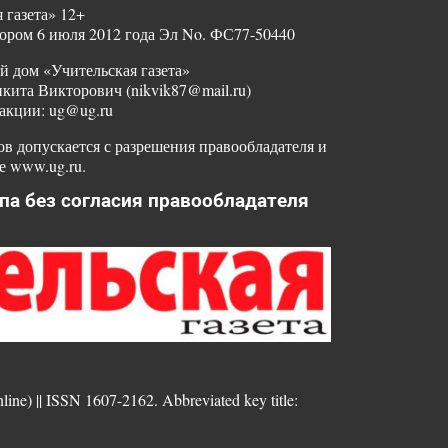
 газета» 12+
ором 6 июля 2012 года Эл No. ФС77-50440
й дом «Учительская газета»
ита Викторович (nikvik87@mail.ru)
акции: ug@ug.ru
в допускается с разрешения правообладателя и
е www.ug.ru.
па без согласия правообладателя
nline) || ISSN 1607-2162. Abbreviated key title: