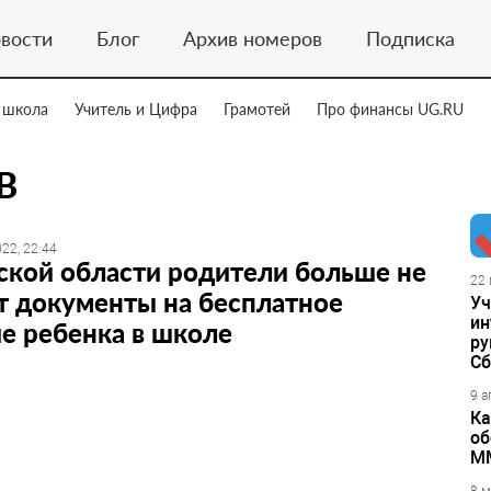
вости
Блог
Архив номеров
Подписка
 школа
Учитель и Цифра
Грамотей
Про финансы UG.RU
В
22, 22:44
ской области родители больше не
22 
т документы на бесплатное
Уч
ин
е ребенка в школе
ру
Сб
9 а
Ка
об
М