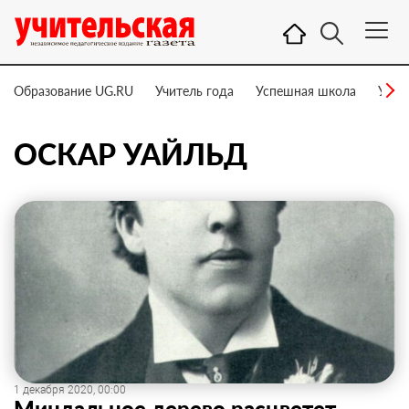
Образование UG.RU
Учитель года
Успешная школа
Учит
ОСКАР УАЙЛЬД
1 декабря 2020, 00:00
Миндальное дерево расцветет