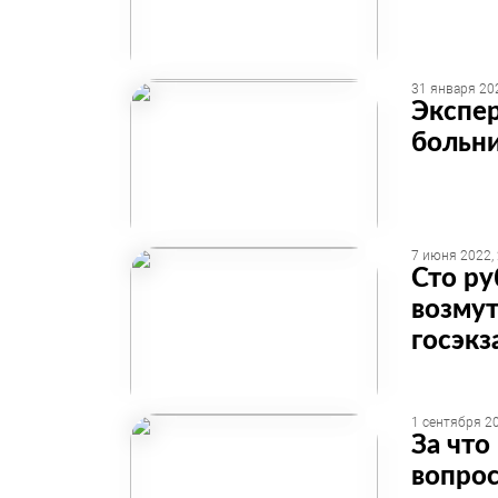
31 января 202
Экспер
больн
7 июня 2022,
Сто ру
возмут
госэкз
1 сентября 20
За что
вопрос