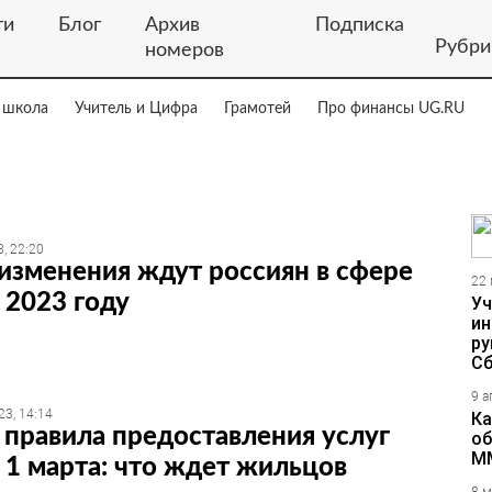
ти
Блог
Архив
Подписка
Рубри
номеров
 школа
Учитель и Цифра
Грамотей
Про финансы UG.RU
, 22:20
изменения ждут россиян в сфере
22 
 2023 году
Уч
ин
ру
Сб
9 а
23, 14:14
Ка
правила предоставления услуг
об
М
1 марта: что ждет жильцов