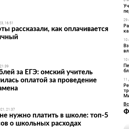
8 м
Уч
пе
29 
3, 16:51
Ра
ты рассказали, как оплачивается
ка
ичный
10 
Вз
вл
10 
Пе
 21:39
бл
блей за ЕГЭ: омский учитель
илась оплатой за проведение
11 
Ре
амена
тр
М
Вс
21, 21:37
Ф
 не нужно платить в школе: топ-5
ов о школьных расходах