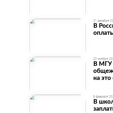
21 декабря 20
В Росс
оплаты
22 ноября 20
В МГУ 
общежи
на это
8 февраля 20
В шко
заплат