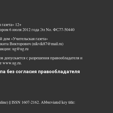
 газета» 12+
ором 6 июля 2012 года Эл No. ФС77-50440
й дом «Учительская газета»
ита Викторович (nikvik87@mail.ru)
акции: ug@ug.ru
в допускается с разрешения правообладателя и
е www.ug.ru.
па без согласия правообладателя
nline) || ISSN 1607-2162. Abbreviated key title: