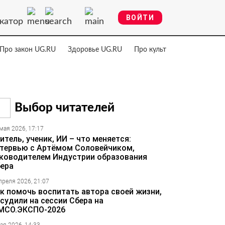
ВОЙТИ
катор
Про закон UG.RU
Здоровье UG.RU
Про культуру UG.RU
Нау
Выбор читателей
мая 2026, 17:17
итель, ученик, ИИ – что меняется:
тервью с Артёмом Соловейчиком,
ководителем Индустрии образования
ера
преля 2026, 21:07
к помочь воспитать автора своей жизни,
судили на сессии Сбера на
МСО.ЭКСПО-2026