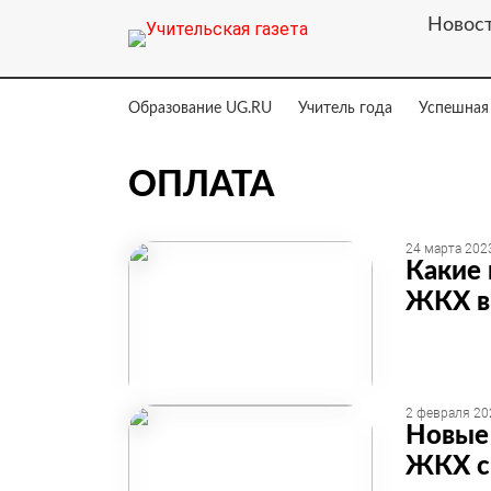
Новос
Образование UG.RU
Учитель года
Успешная
ОПЛАТА
24 марта 2023
Какие 
ЖКХ в
2 февраля 20
Новые 
ЖКХ с 