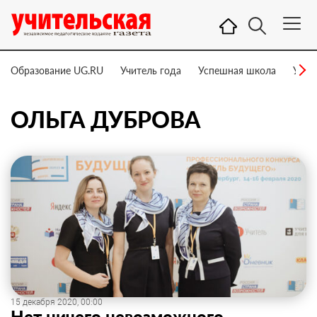
Образование UG.RU
Учитель года
Успешная школа
Учит
ОЛЬГА ДУБРОВА
15 декабря 2020, 00:00
Нет ничего невозможного