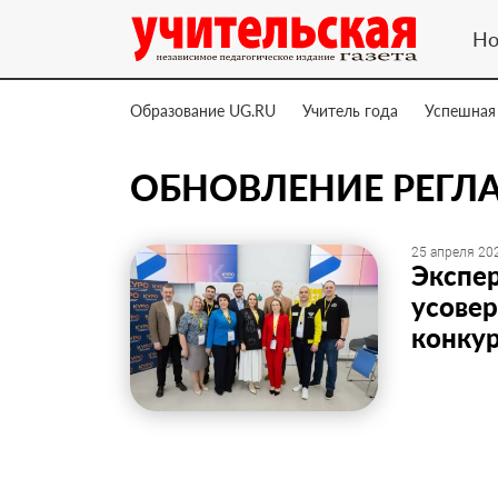
Но
Образование UG.RU
Учитель года
Успешная
ОБНОВЛЕНИЕ РЕГЛ
25 апреля 202
Экспе
усове
конкур