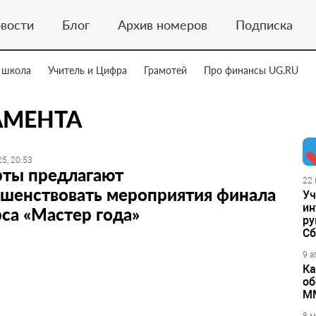
вости
Блог
Архив номеров
Подписка
 школа
Учитель и Цифра
Грамотей
Про финансы UG.RU
АМЕНТА
5, 20:53
рты предлагают
22 
ршенствовать мероприятия финала
Уч
ин
са «Мастер года»
ру
Сб
9 а
Ка
об
М