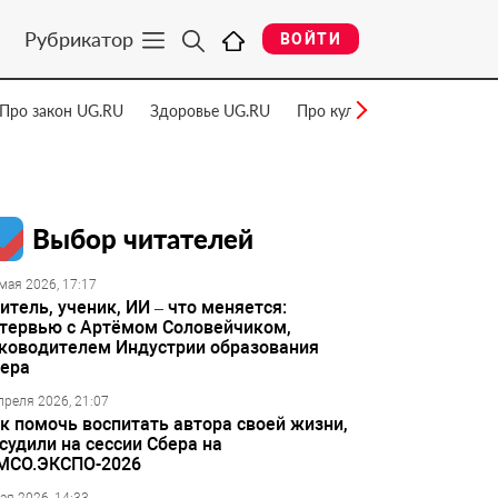
Рубрикатор
ВОЙТИ
Про закон UG.RU
Здоровье UG.RU
Про культуру UG.RU
Нау
Выбор читателей
мая 2026, 17:17
итель, ученик, ИИ – что меняется:
тервью с Артёмом Соловейчиком,
ководителем Индустрии образования
ера
преля 2026, 21:07
к помочь воспитать автора своей жизни,
судили на сессии Сбера на
МСО.ЭКСПО-2026