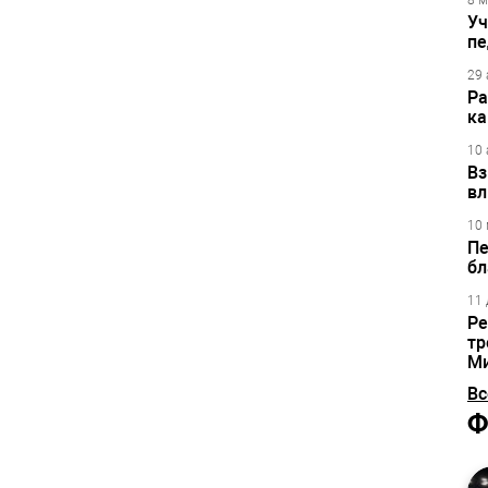
8 м
Уч
пе
29 
Ра
ка
10 
Вз
вл
10 
Пе
бл
11 
Ре
тр
М
Вс
Ф