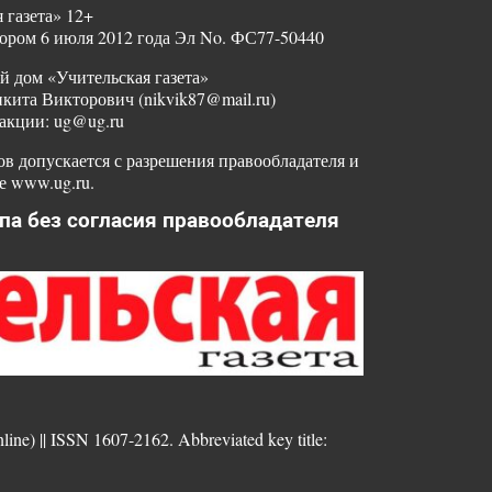
 газета» 12+
ором 6 июля 2012 года Эл No. ФС77-50440
й дом «Учительская газета»
ита Викторович (nikvik87@mail.ru)
акции: ug@ug.ru
в допускается с разрешения правообладателя и
е www.ug.ru.
па без согласия правообладателя
nline) || ISSN 1607-2162. Abbreviated key title: