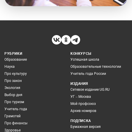
РУБРИКИ
КОНКУРСЫ
Образование
Успешная школа
Наука
Образовательные технологии
Про культуру
Учитель года России
Про закон
ИЗДАНИЯ
Экология
Сетевое издание UG.RU
Выбор дня
УГ – Москва
Про туризм
Мой профсоюз
Учитель года
Архив номеров
Грамотей
ПОДПИСКА
Про финансы
Бумажная версия
Здоровье