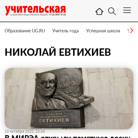
Образование UG.RU
Учитель года
Успешная школа
Учит
НИКОЛАЙ ЕВТИХИЕВ
20 октября 2022, 20:45
В МИРЭА открыли памятную доску