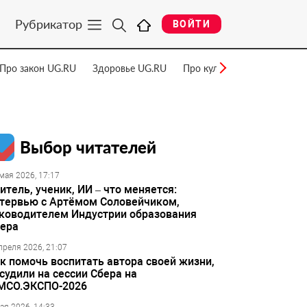
Рубрикатор
ВОЙТИ
Про закон UG.RU
Здоровье UG.RU
Про культуру UG.RU
Нау
Выбор читателей
мая 2026, 17:17
итель, ученик, ИИ – что меняется:
тервью с Артёмом Соловейчиком,
ководителем Индустрии образования
ера
преля 2026, 21:07
к помочь воспитать автора своей жизни,
судили на сессии Сбера на
МСО.ЭКСПО-2026