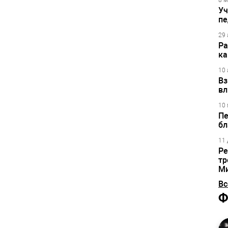
8 м
Уч
пе
29 
Ра
ка
10 
Вз
вл
10 
Пе
бл
11 
Ре
тр
М
Вс
Ф