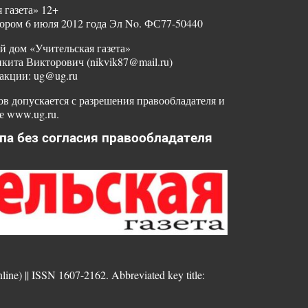
 газета» 12+
ором 6 июля 2012 года Эл No. ФС77-50440
й дом «Учительская газета»
ита Викторович (nikvik87@mail.ru)
акции: ug@ug.ru
в допускается с разрешения правообладателя и
е www.ug.ru.
па без согласия правообладателя
nline) || ISSN 1607-2162. Abbreviated key title: