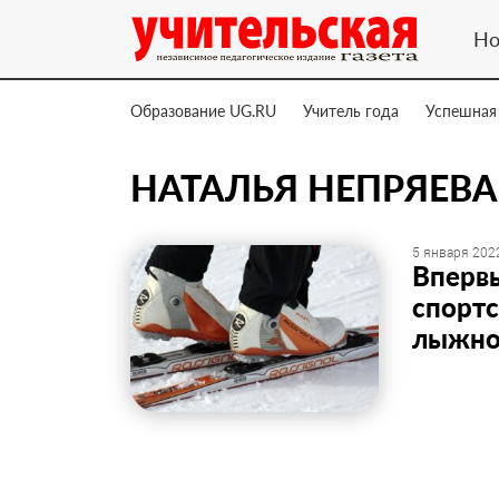
Но
Образование UG.RU
Учитель года
Успешная
НАТАЛЬЯ НЕПРЯЕВА
5 января 2022
Впервы
спортс
лыжной