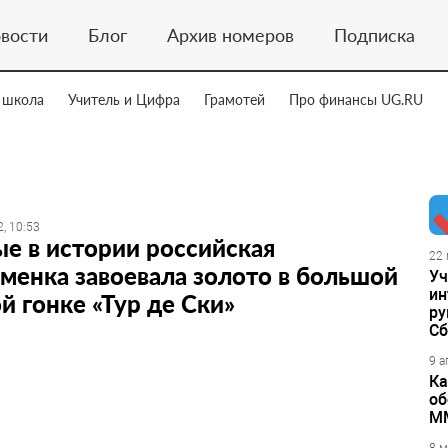
вости
Блог
Архив номеров
Подписка
 школа
Учитель и Цифра
Грамотей
Про финансы UG.RU
, 10:53
е в истории российская
22 
менка завоевала золото в большой
Уч
ин
 гонке «Тур де Ски»
ру
Сб
9 а
Ка
об
М