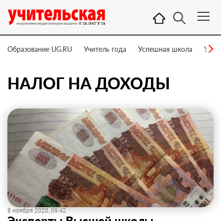
Образование UG.RU
Учитель года
Успешная школа
Учит
НАЛОГ НА ДОХОДЫ
8 ноября 2020, 09:42
Эксперты Высшей школы