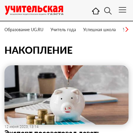
Образование UG.RU
Учитель года
Успешная школа
Учит
НАКОПЛЕНИЕ
12 июня 2023, 13:14
Эксперт посоветовал давать