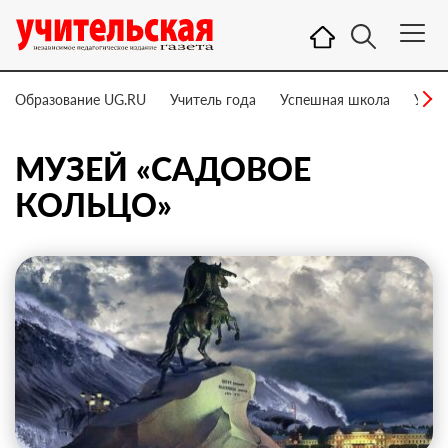
Образование UG.RU
Учитель года
Успешная школа
Учит
МУЗЕЙ «САДОВОЕ
КОЛЬЦО»