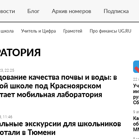
вости
Блог
Архив номеров
Подписка
 школа
Учитель и Цифра
Грамотей
Про финансы UG.RU
АТОРИЯ
3, 22:25
ование качества почвы и воды: в
22 
кой школе под Красноярском
Уч
ин
тает мобильная лаборатория
ру
Сб
9 а
, 11:46
Ка
альные экскурсии для школьников
об
М
отали в Тюмени