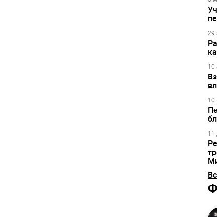
8 м
Уч
пе
29 
Ра
ка
10 
Вз
вл
10 
Пе
бл
11 
Ре
тр
М
Вс
Ф