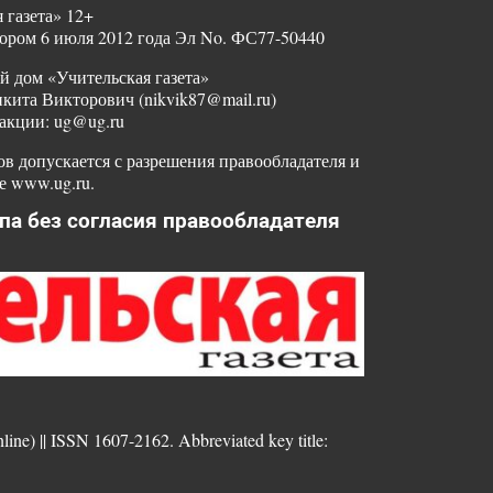
 газета» 12+
ором 6 июля 2012 года Эл No. ФС77-50440
й дом «Учительская газета»
ита Викторович (nikvik87@mail.ru)
акции: ug@ug.ru
в допускается с разрешения правообладателя и
е www.ug.ru.
па без согласия правообладателя
nline) || ISSN 1607-2162. Abbreviated key title: