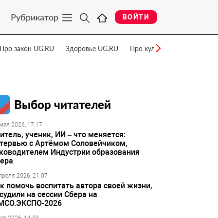
Рубрикатор
ВОЙТИ
Про закон UG.RU
Здоровье UG.RU
Про культуру UG.RU
Нау
Выбор читателей
мая 2026, 17:17
итель, ученик, ИИ – что меняется:
тервью с Артёмом Соловейчиком,
ководителем Индустрии образования
ера
преля 2026, 21:07
к помочь воспитать автора своей жизни,
судили на сессии Сбера на
МСО.ЭКСПО-2026