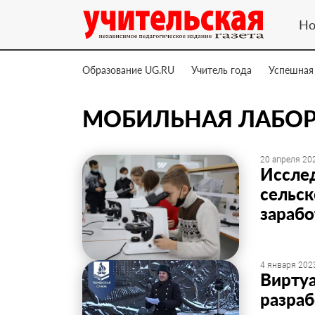
Но
Образование UG.RU
Учитель года
Успешная
МОБИЛЬНАЯ ЛАБОР
20 апреля 202
Исслед
сельс
зарабо
4 января 2023
Вирту
разраб