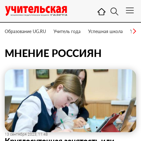
Образование UG.RU
Учитель года
Успешная школа
Учит
МНЕНИЕ РОССИЯН
13 сентября 2023, 11:48
Круглосуточная занятость или