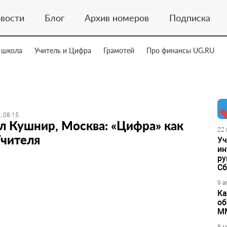
вости
Блог
Архив номеров
Подписка
 школа
Учитель и Цифра
Грамотей
Про финансы UG.RU
, 08:15
 Кушнир, Москва: «Цифра» как
22 
Учителя
Уч
ин
ру
Сб
9 а
Ка
об
М