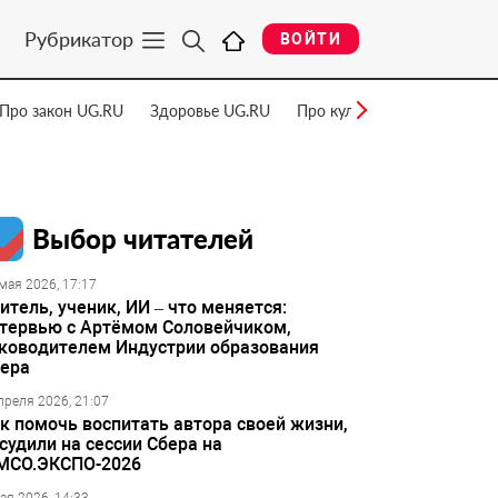
Рубрикатор
ВОЙТИ
Про закон UG.RU
Здоровье UG.RU
Про культуру UG.RU
Нау
Выбор читателей
мая 2026, 17:17
итель, ученик, ИИ – что меняется:
тервью с Артёмом Соловейчиком,
ководителем Индустрии образования
ера
преля 2026, 21:07
к помочь воспитать автора своей жизни,
судили на сессии Сбера на
МСО.ЭКСПО-2026