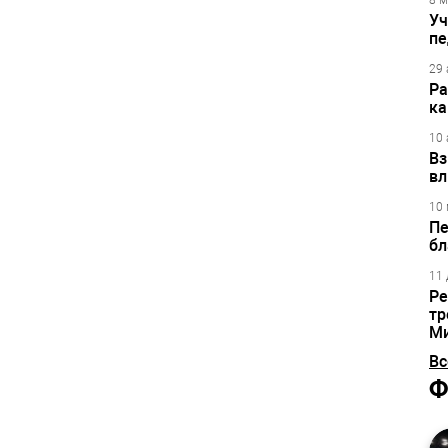
8 м
Уч
пе
29 
Ра
ка
10 
Вз
вл
10 
Пе
бл
11 
Ре
тр
М
Вс
Ф