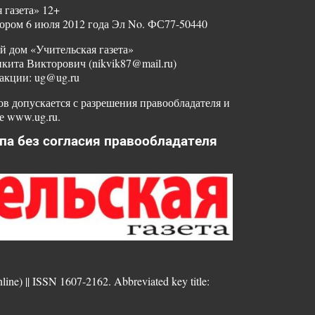
 газета» 12+
ором 6 июля 2012 года Эл No. ФС77-50440
й дом «Учительская газета»
ита Викторович (nikvik87@mail.ru)
акции: ug@ug.ru
в допускается с разрешения правообладателя и
е www.ug.ru.
па без согласия правообладателя
nline) || ISSN 1607-2162. Abbreviated key title: