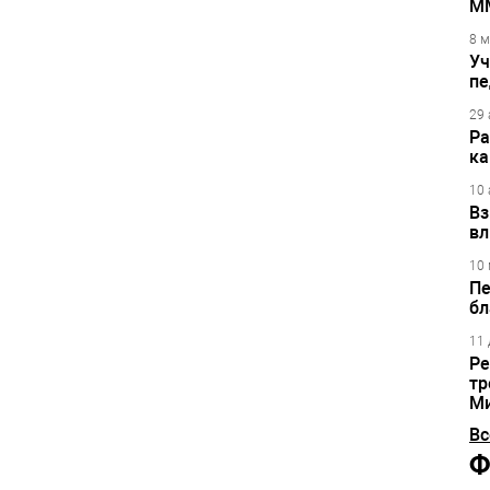
М
8 м
Уч
пе
29 
Ра
ка
10 
Вз
вл
10 
Пе
бл
11 
Ре
тр
М
Вс
Ф