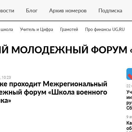
вости
Блог
Архив номеров
Подписка
 школа
Учитель и Цифра
Грамотей
Про финансы UG.RU
Й МОЛОДЕЖНЫЙ ФОРУМ 
, 10:23
ске проходит Межрегиональный
22 
ежный форум «Школа военного
Уч
ин
ка»
ру
Сб
9 а
Ка
об