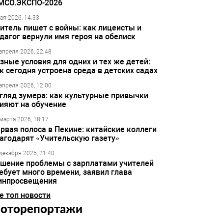
МСО.ЭКСПО-2026
ая 2026, 14:33
итель пишет с войны: как лицеисты и
дагог вернули имя героя на обелиск
апреля 2026, 22:48
зные условия для одних и тех же детей:
к сегодня устроена среда в детских садах
апреля 2026, 12:00
гляд зумера: как культурные привычки
ияют на обучение
марта 2026, 18:17
рвая полоса в Пекине: китайские коллеги
агодарят «Учительскую газету»
декабря 2025, 21:40
шение проблемы с зарплатами учителей
ебует много времени, заявил глава
инпросвещения
е топ новости
оторепортажи