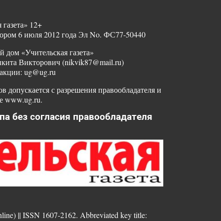
 газета» 12+
ором 6 июля 2012 года Эл No. ФС77-50440
й дом «Учительская газета»
ита Викторович (nikvik87@mail.ru)
акции: ug@ug.ru
в допускается с разрешения правообладателя и
е www.ug.ru.
па без согласия правообладателя
nline) || ISSN 1607-2162. Abbreviated key title: