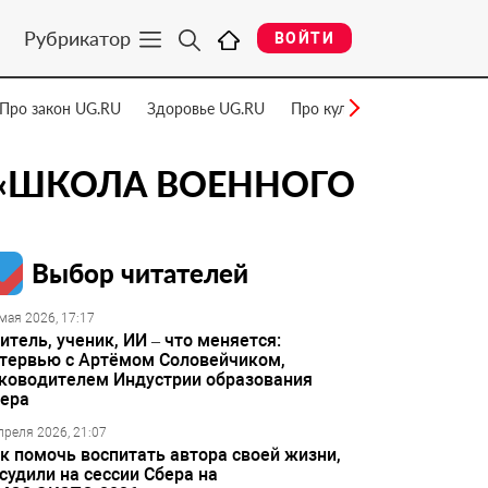
Рубрикатор
ВОЙТИ
Про закон UG.RU
Здоровье UG.RU
Про культуру UG.RU
Нау
«ШКОЛА ВОЕННОГО
Выбор читателей
мая 2026, 17:17
итель, ученик, ИИ – что меняется:
тервью с Артёмом Соловейчиком,
ководителем Индустрии образования
ера
преля 2026, 21:07
к помочь воспитать автора своей жизни,
судили на сессии Сбера на