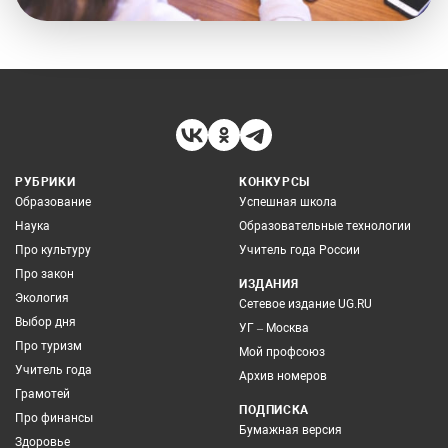
РУБРИКИ
КОНКУРСЫ
Образование
Успешная школа
Наука
Образовательные технологии
Про культуру
Учитель года России
Про закон
ИЗДАНИЯ
Экология
Сетевое издание UG.RU
Выбор дня
УГ – Москва
Про туризм
Мой профсоюз
Учитель года
Архив номеров
Грамотей
ПОДПИСКА
Про финансы
Бумажная версия
Здоровье