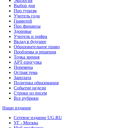
Экология
Выбор дня
Про туризм
Учитель года
Грамотей
Про финансы
Здоровье
Учитель и цифра
Вклад в будущее
Образовательное право
Проблемы и решения
Точка зрения
АРТ-прогулка
Перемена
Острая тема
Зарплата
Политика образования
Событие недели
Строки из писем
Все рубрики
Наши издания
Сетевое издание UG.RU
УГ - Москва
Мой профсоюз