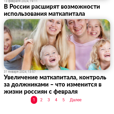
13 февраля 2024, 19:11
В России расширят возможности
использования маткапитала
31 января 2024, 13:57
Увеличение маткапитала, контроль
за должниками – что изменится в
жизни россиян с февраля
Навигация
1
2
3
4
5
Далее
по