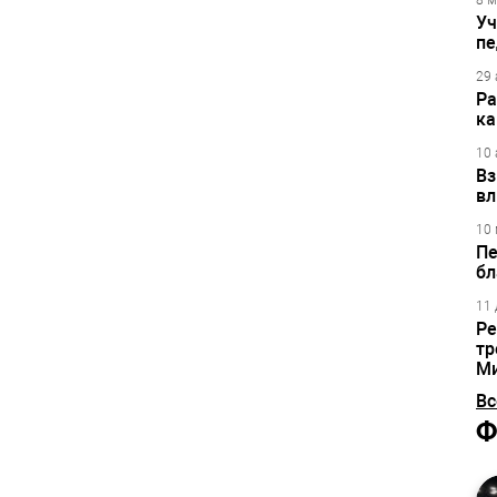
8 м
Уч
пе
29 
Ра
ка
10 
Вз
вл
10 
Пе
бл
11 
Ре
тр
М
Вс
Ф