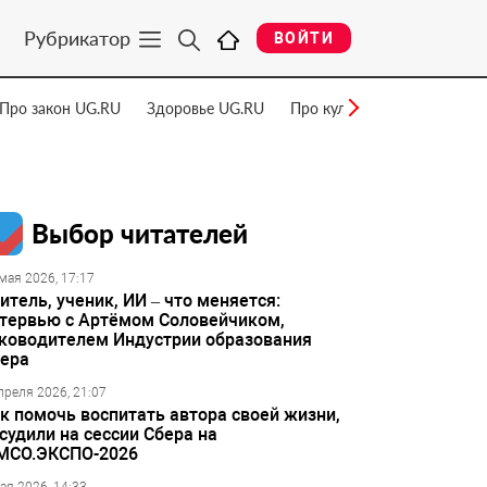
Рубрикатор
ВОЙТИ
Про закон UG.RU
Здоровье UG.RU
Про культуру UG.RU
Нау
Выбор читателей
мая 2026, 17:17
итель, ученик, ИИ – что меняется:
тервью с Артёмом Соловейчиком,
ководителем Индустрии образования
ера
преля 2026, 21:07
к помочь воспитать автора своей жизни,
судили на сессии Сбера на
МСО.ЭКСПО-2026