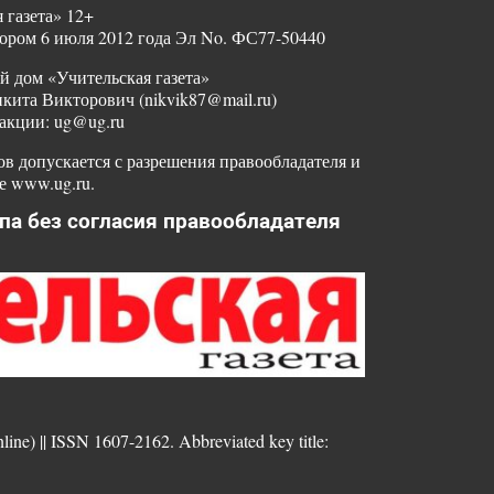
 газета» 12+
ором 6 июля 2012 года Эл No. ФС77-50440
й дом «Учительская газета»
ита Викторович (nikvik87@mail.ru)
акции: ug@ug.ru
в допускается с разрешения правообладателя и
е www.ug.ru.
па без согласия правообладателя
nline) || ISSN 1607-2162. Abbreviated key title: