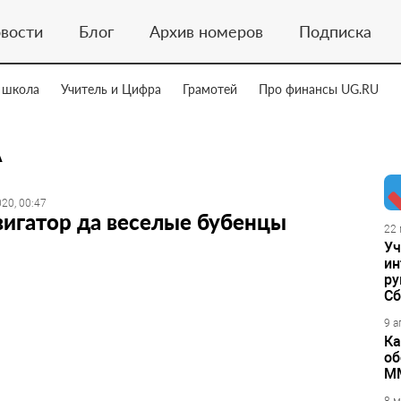
вости
Блог
Архив номеров
Подписка
 школа
Учитель и Цифра
Грамотей
Про финансы UG.RU
А
20, 00:47
игатор да веселые бубенцы
22 
Уч
ин
ру
Сб
9 а
Ка
об
М