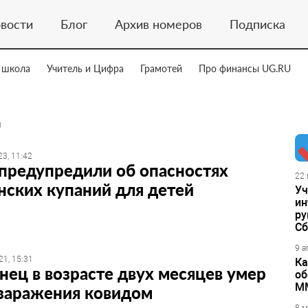
вости
Блог
Архив номеров
Подписка
 школа
Учитель и Цифра
Грамотей
Про финансы UG.RU
Д
3, 11:42
предупредили об опасностях
22 
ских купаний для детей
Уч
ин
ру
Сб
9 а
21, 15:31
Ка
ец в возрасте двух месяцев умер
об
М
 заражения ковидом