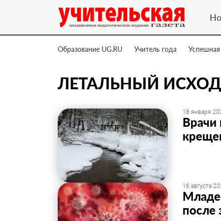
Но
Образование UG.RU
Учитель года
Успешная
ЛЕТАЛЬНЫЙ ИСХО
18 января 202
Врачи 
крещен
16 августа 20
Младен
после