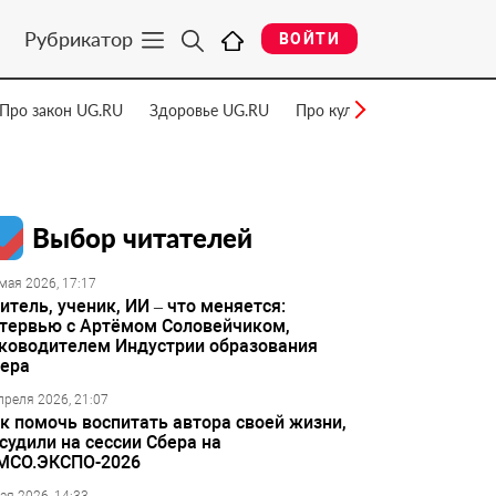
Рубрикатор
ВОЙТИ
Про закон UG.RU
Здоровье UG.RU
Про культуру UG.RU
Нау
Выбор читателей
мая 2026, 17:17
итель, ученик, ИИ – что меняется:
тервью с Артёмом Соловейчиком,
ководителем Индустрии образования
ера
преля 2026, 21:07
к помочь воспитать автора своей жизни,
судили на сессии Сбера на
МСО.ЭКСПО-2026