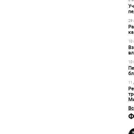
8 м
Уч
пе
29 
Ра
ка
10 
Вз
вл
10 
Пе
бл
11 
Ре
тр
М
Вс
Ф