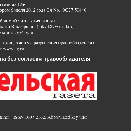
 газета» 12+
ором 6 июля 2012 года Эл No. ФС77-50440
й дом «Учительская газета»
ита Викторович (nikvik87@mail.ru)
акции: ug@ug.ru
в допускается с разрешения правообладателя и
е www.ug.ru.
па без согласия правообладателя
nline) || ISSN 1607-2162. Abbreviated key title: