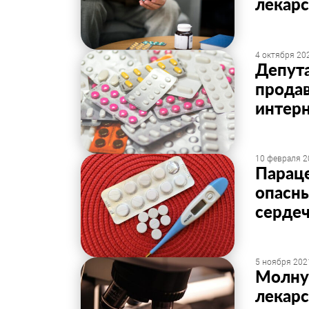
лекарс
4 октября 202
Депута
продав
интер
10 февраля 2
Парац
опасны
серде
5 ноября 2021
Молну
лекарс