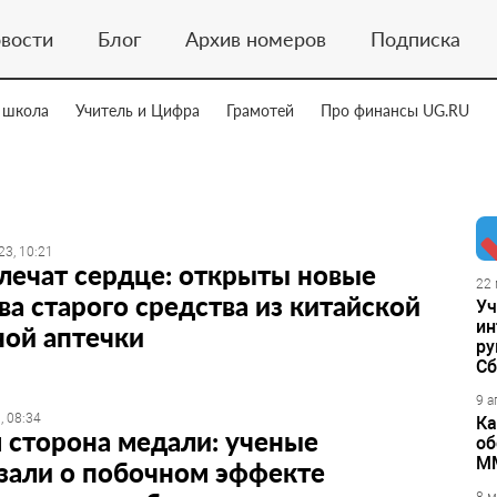
вости
Блог
Архив номеров
Подписка
 школа
Учитель и Цифра
Грамотей
Про финансы UG.RU
23, 10:21
лечат сердце: открыты новые
22 
ва старого средства из китайской
Уч
ин
ной аптечки
ру
Сб
9 а
, 08:34
Ка
 сторона медали: ученые
об
М
зали о побочном эффекте