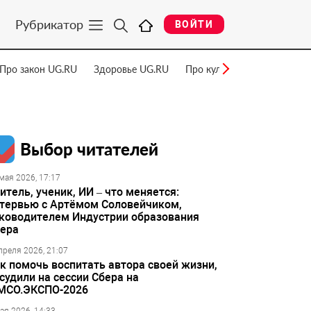
Рубрикатор
ВОЙТИ
Про закон UG.RU
Здоровье UG.RU
Про культуру UG.RU
Нау
Выбор читателей
мая 2026, 17:17
итель, ученик, ИИ – что меняется:
тервью с Артёмом Соловейчиком,
ководителем Индустрии образования
ера
преля 2026, 21:07
к помочь воспитать автора своей жизни,
судили на сессии Сбера на
МСО.ЭКСПО-2026