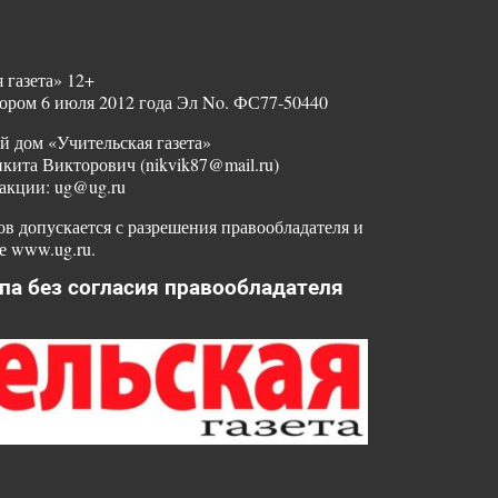
 газета» 12+
ором 6 июля 2012 года Эл No. ФС77-50440
й дом «Учительская газета»
ита Викторович (nikvik87@mail.ru)
акции: ug@ug.ru
в допускается с разрешения правообладателя и
е www.ug.ru.
па без согласия правообладателя