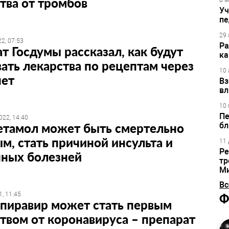
тва от тромбов
8 м
Уч
пе
29 
2, 07:53
Ра
т Госдумы рассказал, как будут
ка
ать лекарства по рецептам через
10 
нет
Вз
вл
10 
Пе
022, 14:40
етамол может быть смертельно
бл
м, стать причиной инсульта и
11 
Ре
чных болезней
тр
М
Вс
, 11:45
Ф
пиравир может стать первым
твом от коронавируса – препарат