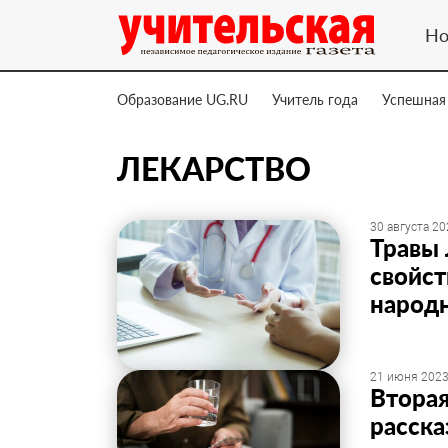
Но
Образование UG.RU
Учитель года
Успешная
ЛЕКАРСТВО
30 августа 20
Травы 
свойст
народ
21 июня 2023
Вторая
расска