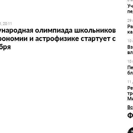
8 м
Уч
пе
29 
, 20:11
Ра
народная олимпиада школьников
ка
рономии и астрофизике стартует с
10 
бря
Вз
вл
10 
Пе
бл
11 
Ре
тр
М
Вс
Ф