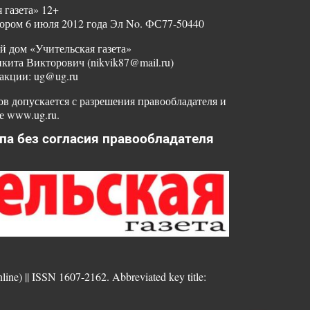
 газета» 12+
ором 6 июля 2012 года Эл No. ФС77-50440
й дом «Учительская газета»
ита Викторович (nikvik87@mail.ru)
акции: ug@ug.ru
в допускается с разрешения правообладателя и
е www.ug.ru.
па без согласия правообладателя
nline) || ISSN 1607-2162. Abbreviated key title: