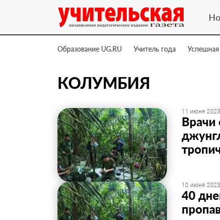
Но
Образование UG.RU
Учитель года
Успешная
КОЛУМБИЯ
11 июня 2023
Врачи 
джунгл
тропич
10 июня 2023
40 дне
пропав