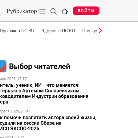
Рубрикатор
ВОЙТИ
Про закон UG.RU
Здоровье UG.RU
Про культуру UG.RU
Нау
Выбор читателей
мая 2026, 17:17
итель, ученик, ИИ – что меняется:
тервью с Артёмом Соловейчиком,
ководителем Индустрии образования
ера
преля 2026, 21:07
к помочь воспитать автора своей жизни,
судили на сессии Сбера на
МСО.ЭКСПО-2026