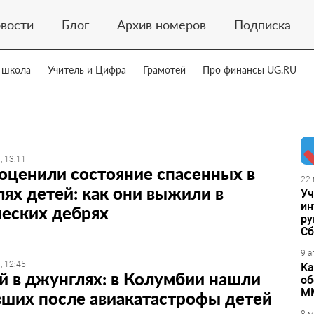
вости
Блог
Архив номеров
Подписка
 школа
Учитель и Цифра
Грамотей
Про финансы UG.RU
, 13:11
оценили состояние спасенных в
22 
ях детей: как они выжили в
Уч
ин
еских дебрях
ру
Сб
9 а
, 12:45
Ка
й в джунглях: в Колумбии нашли
об
М
ших после авиакатастрофы детей