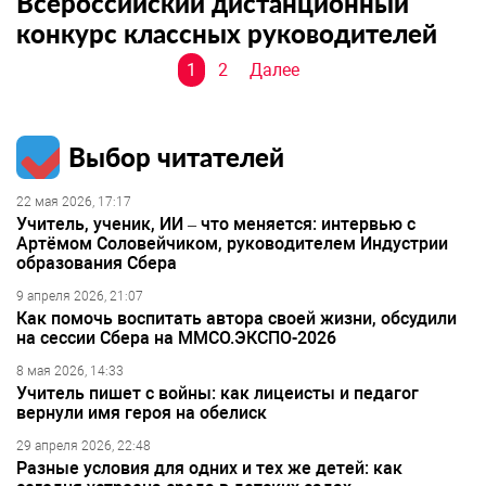
Всероссийский дистанционный
конкурс классных руководителей
Навигация
1
2
Далее
по
записям
Выбор читателей
22 мая 2026, 17:17
Учитель, ученик, ИИ – что меняется: интервью с
Артёмом Соловейчиком, руководителем Индустрии
образования Сбера
9 апреля 2026, 21:07
Как помочь воспитать автора своей жизни, обсудили
на сессии Сбера на ММСО.ЭКСПО-2026
8 мая 2026, 14:33
Учитель пишет с войны: как лицеисты и педагог
вернули имя героя на обелиск
29 апреля 2026, 22:48
Разные условия для одних и тех же детей: как