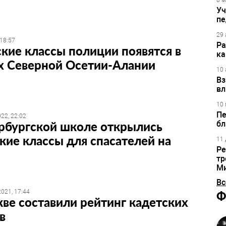
8 м
Уч
пе
29 
 18:57
Ра
кие классы полиции появятся в
ка
х Северной Осетии-Алании
10 
Вз
вл
10 
Пе
22, 22:02
рбургской школе открылись
бл
кие классы для спасателей на
11 
Ре
тр
М
Вс
021, 17:44
Ф
ве составили рейтинг кадетских
в