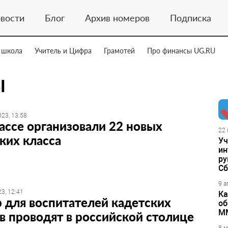
вости
Блог
Архив номеров
Подписка
 школа
Учитель и Цифра
Грамотей
Про финансы UG.RU
Ы
23, 13:58
ассе организовали 22 новых
22 
ких класса
Уч
ин
ру
Сб
9 а
3, 12:41
Ка
 для воспитателей кадетских
об
М
в проводят в российской столице