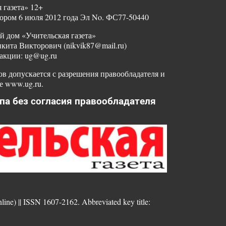
 газета» 12+
ором 6 июля 2012 года Эл No. ФС77-50440
й дом «Учительская газета»
ита Викторович (nikvik87@mail.ru)
акции: ug@ug.ru
в допускается с разрешения правообладателя и
е www.ug.ru.
па без согласия правообладателя
nline) || ISSN 1607-2162. Abbreviated key title: