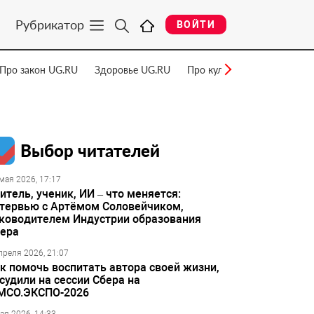
Рубрикатор
ВОЙТИ
Про закон UG.RU
Здоровье UG.RU
Про культуру UG.RU
Нау
Выбор читателей
мая 2026, 17:17
итель, ученик, ИИ – что меняется:
тервью с Артёмом Соловейчиком,
ководителем Индустрии образования
ера
преля 2026, 21:07
к помочь воспитать автора своей жизни,
судили на сессии Сбера на
МСО.ЭКСПО-2026