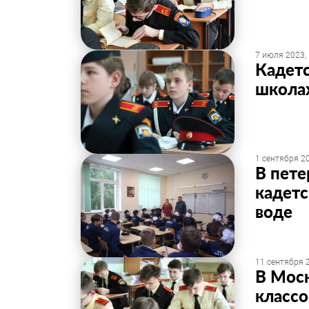
7 июля 2023,
Кадетс
школа
1 сентября 20
В пете
кадетс
воде
11 сентября 2
В Моск
классо