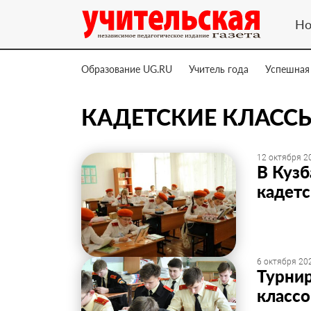
Но
Образование UG.RU
Учитель года
Успешная
КАДЕТСКИЕ КЛАСС
12 октября 20
В Кузб
кадетс
6 октября 202
Турнир
классо