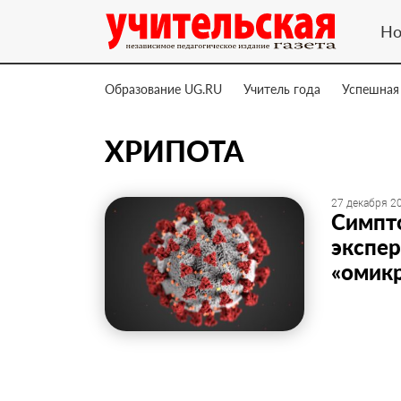
Но
Образование UG.RU
Учитель года
Успешная
ХРИПОТА
27 декабря 20
Симпт
экспер
«омик