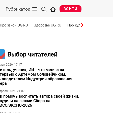
Рубрикатор
ВОЙТИ
Про закон UG.RU
Здоровье UG.RU
Про культуру UG.RU
Нау
Выбор читателей
мая 2026, 17:17
итель, ученик, ИИ – что меняется:
тервью с Артёмом Соловейчиком,
ководителем Индустрии образования
ера
преля 2026, 21:07
к помочь воспитать автора своей жизни,
судили на сессии Сбера на
МСО.ЭКСПО-2026