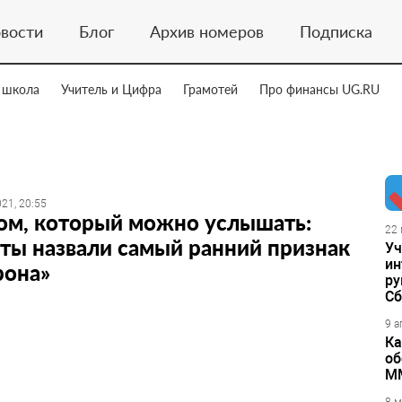
вости
Блог
Архив номеров
Подписка
 школа
Учитель и Цифра
Грамотей
Про финансы UG.RU
21, 20:55
ом, который можно услышать:
22 
ты назвали самый ранний признак
Уч
ин
рона»
ру
Сб
9 а
Ка
об
М