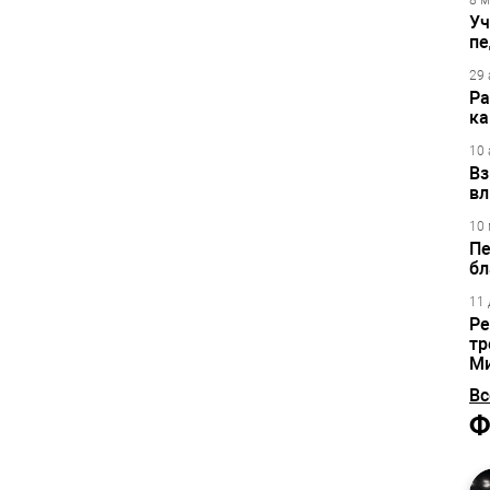
8 м
Уч
пе
29 
Ра
ка
10 
Вз
вл
10 
Пе
бл
11 
Ре
тр
М
Вс
Ф