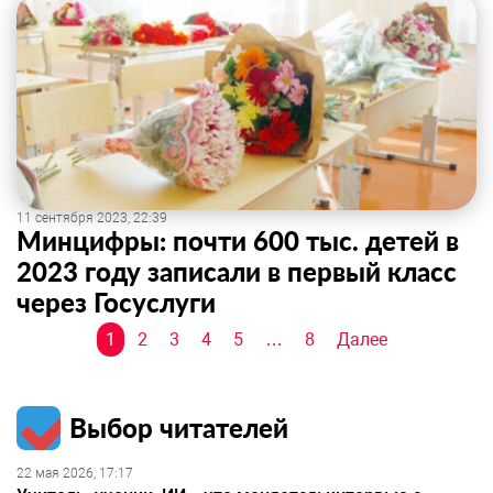
11 сентября 2023, 22:39
Минцифры: почти 600 тыс. детей в
2023 году записали в первый класс
через Госуслуги
Навигация
1
2
3
4
5
…
8
Далее
по
записям
Выбор читателей
22 мая 2026, 17:17