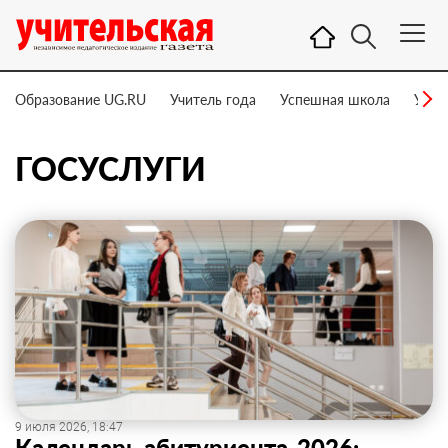
Образование UG.RU
Учитель года
Успешная школа
Учит
ГОСУСЛУГИ
9 июля 2026, 18:47
Календарь абитуриента-2026: