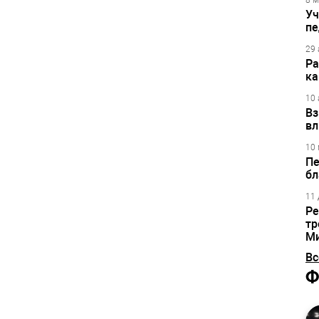
8 м
Уч
пе
29 
Ра
ка
10 
Вз
вл
10 
Пе
бл
11 
Ре
тр
М
Вс
Ф