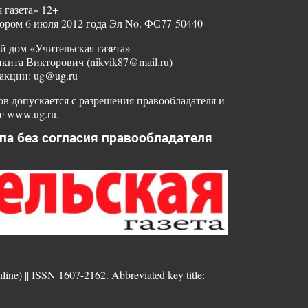
 газета» 12+
ором 6 июля 2012 года Эл No. ФС77-50440
й дом «Учительская газета»
ита Викторович (nikvik87@mail.ru)
акции: ug@ug.ru
в допускается с разрешения правообладателя и
е www.ug.ru.
па без согласия правообладателя
nline) || ISSN 1607-2162. Abbreviated key title: