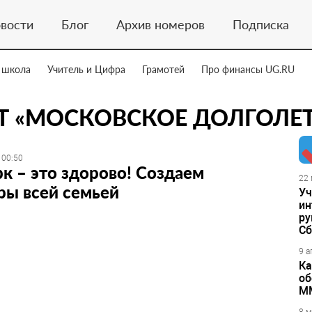
вости
Блог
Архив номеров
Подписка
 школа
Учитель и Цифра
Грамотей
Про финансы UG.RU
Т «МОСКОВСКОЕ ДОЛГОЛЕТ
 00:50
к – это здорово! Создаем
22 
ры всей семьей
Уч
ин
ру
Сб
9 а
Ка
об
М