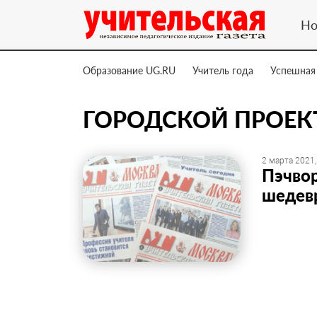
Но
Образование UG.RU
Учитель года
Успешная
ГОРОДСКОЙ ПРОЕК
2 марта 2021,
Пэчвор
шедев