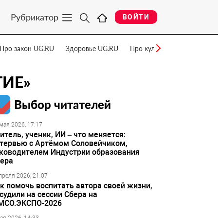
Рубрикатор
ВОЙТИ
Про закон UG.RU
Здоровье UG.RU
Про культуру UG.RU
Нау
ИЕ»
Выбор читателей
мая 2026, 17:17
итель, ученик, ИИ – что меняется:
тервью с Артёмом Соловейчиком,
ководителем Индустрии образования
ера
преля 2026, 21:07
к помочь воспитать автора своей жизни,
судили на сессии Сбера на
МСО.ЭКСПО-2026