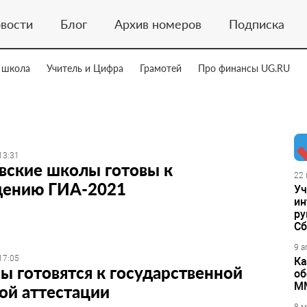
вости
Блог
Архив номеров
Подписка
 школа
Учитель и Цифра
Грамотей
Про финансы UG.RU
13:31
вские школы готовы к
22 
дению ГИА-2021
Уч
ин
ру
Сб
9 а
17:05
Ка
ы готовятся к государственной
об
М
ой аттестации