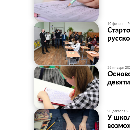
10 февраля 2
Старто
русско
29 января 202
Основ
девяти
20 декабря 20
У школ
возмож