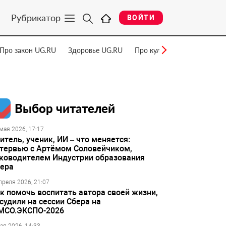
Рубрикатор
ВОЙТИ
Про закон UG.RU
Здоровье UG.RU
Про культуру UG.RU
Нау
Выбор читателей
мая 2026, 17:17
итель, ученик, ИИ – что меняется:
тервью с Артёмом Соловейчиком,
ководителем Индустрии образования
ера
преля 2026, 21:07
к помочь воспитать автора своей жизни,
судили на сессии Сбера на
МСО.ЭКСПО-2026