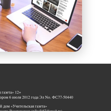
 газета» 12+
ором 6 июля 2012 года Эл No. ФС77-50440
й дом «Учительская газета»
ита Викторович (nikvik87@mail.ru)