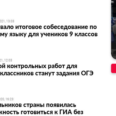
021, 13:03
вало итоговое собеседование по
му языку для учеников 9 классов
1, 12:03
ой контрольных работ для
классников станут задания ОГЭ
20, 16:23
ьников страны появилась
ность готовиться к ГИА без