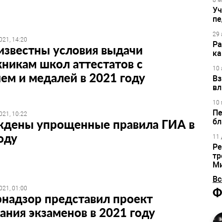
8 м
Уч
пе
29 
021, 14:20
Ра
известны условия выдачи
ка
никам школ аттестатов с
10 
ем и медалей в 2021 году
Вз
вл
10 
Пе
021, 10:22
ждены упрощенные правила ГИА в
бл
оду
11 
Ре
тр
М
Вс
021, 01:00
Ф
надзор представил проект
ания экзаменов в 2021 году