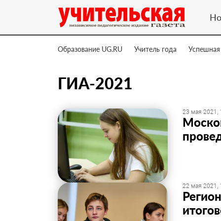
Но
Образование UG.RU
Учитель года
Успешная
ГИА-2021
23 мая 2021, 
Моско
прове
22 мая 2021, 
Регион
итогов