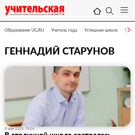
Образование UG.RU
Учитель года
Успешная школа
Учит
ГЕННАДИЙ СТАРУНОВ
8 мая 2026, 19:04
В столичной школе состоялась