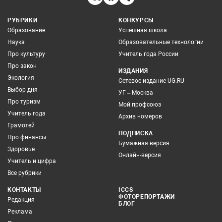
РУБРИКИ
КОНКУРСЫ
Образование
Успешная школа
Наука
Образовательные технологии
Про культуру
Учитель года России
Про закон
ИЗДАНИЯ
Экология
Сетевое издание UG.RU
Выбор дня
УГ – Москва
Про туризм
Мой профсоюз
Учитель года
Архив номеров
Грамотей
ПОДПИСКА
Про финансы
Бумажная версия
Здоровье
Онлайн-версия
Учитель и цифра
Все рубрики
КОНТАКТЫ
ICCS
ФОТОРЕПОРТАЖИ
Редакция
БЛОГ
Реклама