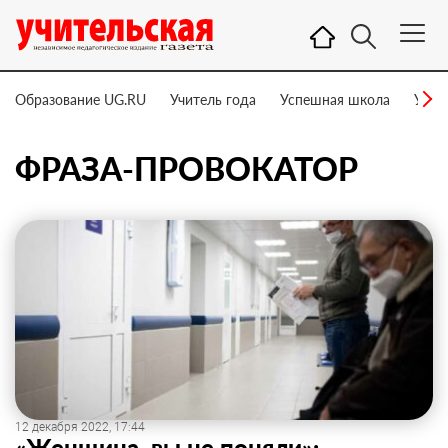
Образование UG.RU
Учитель года
Успешная школа
Учит
ФРАЗА-ПРОВОКАТОР
12 декабря 2022, 17:44
«Женщина, вы не поняли»: