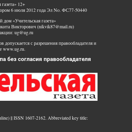
 газета» 12+
ором 6 июля 2012 года Эл No. ФС77-50440
й дом «Учительская газета»
ита Викторович (nikvik87@mail.ru)
акции: ug@ug.ru
в допускается с разрешения правообладателя и
е www.ug.ru.
па без согласия правообладателя
nline) || ISSN 1607-2162. Abbreviated key title: