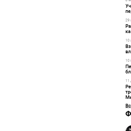
8 м
Уч
пе
29 
Ра
ка
10 
Вз
вл
10 
Пе
бл
11 
Ре
тр
М
Вс
Ф