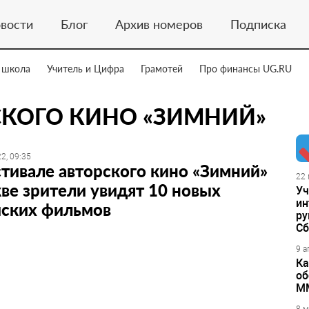
вости
Блог
Архив номеров
Подписка
 школа
Учитель и Цифра
Грамотей
Про финансы UG.RU
СКОГО КИНО «ЗИМНИЙ»
2, 09:35
тивале авторского кино «Зимний»
22 
ве зрители увидят 10 новых
Уч
ин
йских фильмов
ру
Сб
9 а
Ка
об
М