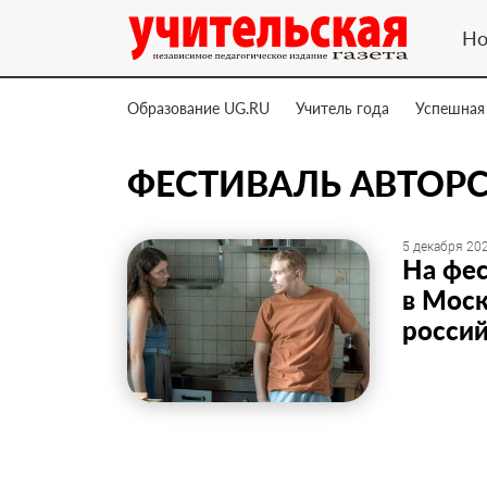
Но
Образование UG.RU
Учитель года
Успешная
ФЕСТИВАЛЬ АВТОР
5 декабря 202
На фес
в Моск
росси