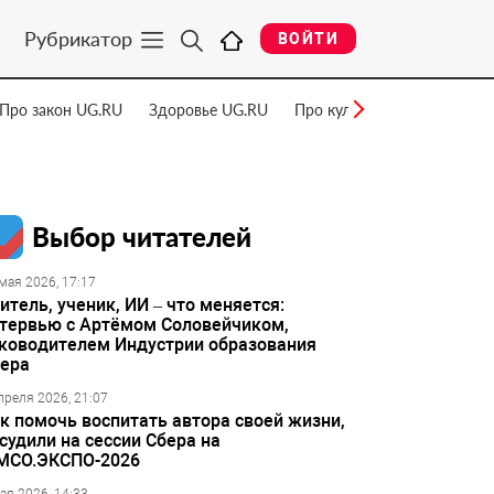
Рубрикатор
ВОЙТИ
Про закон UG.RU
Здоровье UG.RU
Про культуру UG.RU
Нау
Выбор читателей
мая 2026, 17:17
итель, ученик, ИИ – что меняется:
тервью с Артёмом Соловейчиком,
ководителем Индустрии образования
ера
преля 2026, 21:07
к помочь воспитать автора своей жизни,
судили на сессии Сбера на
МСО.ЭКСПО-2026