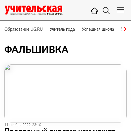
Образование UG.RU
Учитель года
Успешная школа
Учит
ФАЛЬШИВКА
11 ноября 2022, 23:10
Поддельный диплом: чем может