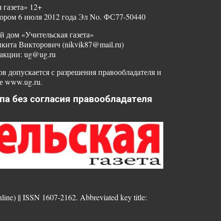
 газета» 12+
ором 6 июля 2012 года Эл No. ФС77-50440
й дом «Учительская газета»
ита Викторович (nikvik87@mail.ru)
акции: ug@ug.ru
в допускается с разрешения правообладателя и
е www.ug.ru.
па без согласия правообладателя
nline) || ISSN 1607-2162. Abbreviated key title: