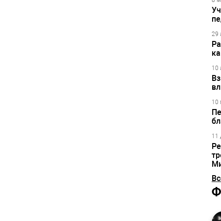
8 м
Уч
пе
29 
Ра
ка
10 
Вз
вл
10 
Пе
бл
11 
Ре
тр
М
Вс
Ф