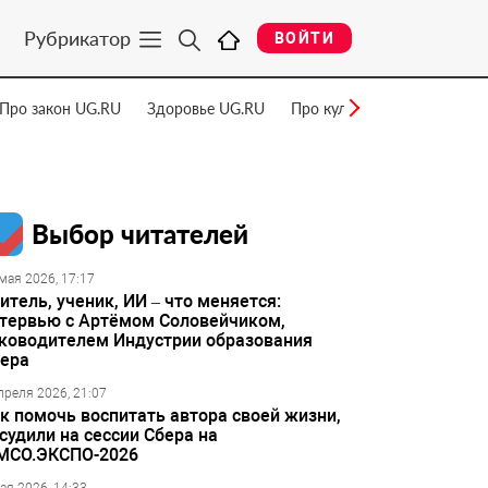
Рубрикатор
ВОЙТИ
Про закон UG.RU
Здоровье UG.RU
Про культуру UG.RU
Нау
Выбор читателей
мая 2026, 17:17
итель, ученик, ИИ – что меняется:
тервью с Артёмом Соловейчиком,
ководителем Индустрии образования
ера
преля 2026, 21:07
к помочь воспитать автора своей жизни,
судили на сессии Сбера на
МСО.ЭКСПО-2026