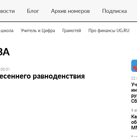
вости
Блог
Архив номеров
Подписка
 школа
Учитель и Цифра
Грамотей
Про финансы UG.RU
ВА
 00:01
есеннего равноденствия
22 
Уч
ин
ру
Сб
9 а
Ка
об
М