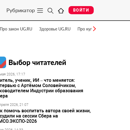
Рубрикатор
ВОЙТИ
Про закон UG.RU
Здоровье UG.RU
Про культуру UG.RU
Нау
Выбор читателей
мая 2026, 17:17
итель, ученик, ИИ – что меняется:
тервью с Артёмом Соловейчиком,
ководителем Индустрии образования
ера
преля 2026, 21:07
к помочь воспитать автора своей жизни,
судили на сессии Сбера на
МСО.ЭКСПО-2026