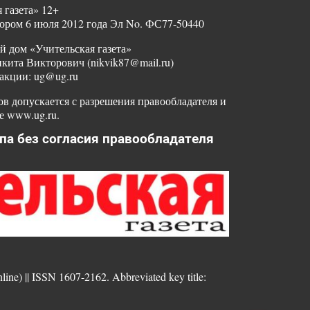
 газета» 12+
ором 6 июля 2012 года Эл No. ФС77-50440
й дом «Учительская газета»
ита Викторович (nikvik87@mail.ru)
акции: ug@ug.ru
в допускается с разрешения правообладателя и
е www.ug.ru.
па без согласия правообладателя
nline) || ISSN 1607-2162. Abbreviated key title: