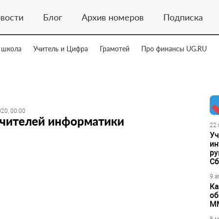
вости
Блог
Архив номеров
Подписка
 школа
Учитель и Цифра
Грамотей
Про финансы UG.RU
20, 00:00
учителей информатики
22 
Уч
ин
ру
Сб
9 а
Ка
об
М