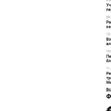
8 м
Уч
пе
29 
Ра
ка
10 
Вз
вл
10 
Пе
бл
11 
Ре
тр
М
Вс
Ф