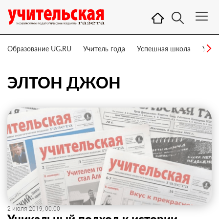
Образование UG.RU
Учитель года
Успешная школа
Учит
ЭЛТОН ДЖОН
2 июля 2019, 00:00
Уникальный подход к истории