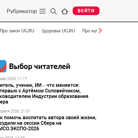
Рубрикатор
ВОЙТИ
Про закон UG.RU
Здоровье UG.RU
Про культуру UG.RU
Нау
Выбор читателей
мая 2026, 17:17
итель, ученик, ИИ – что меняется:
тервью с Артёмом Соловейчиком,
ководителем Индустрии образования
ера
преля 2026, 21:07
к помочь воспитать автора своей жизни,
судили на сессии Сбера на
МСО.ЭКСПО-2026