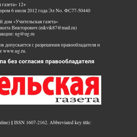
 газета» 12+
ором 6 июля 2012 года Эл No. ФС77-50440
й дом «Учительская газета»
ита Викторович (nikvik87@mail.ru)
акции: ug@ug.ru
в допускается с разрешения правообладателя и
е www.ug.ru.
па без согласия правообладателя
nline) || ISSN 1607-2162. Abbreviated key title: