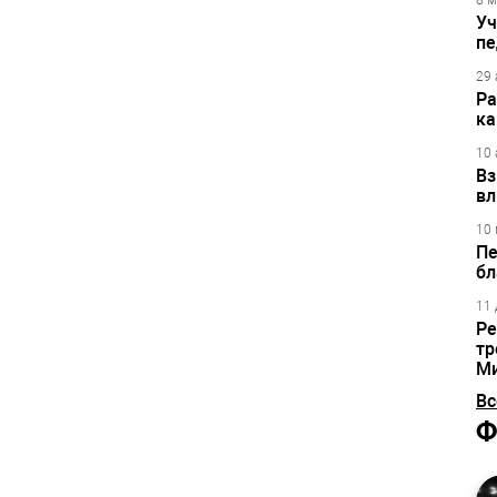
8 м
Уч
пе
29 
Ра
ка
10 
Вз
вл
10 
Пе
бл
11 
Ре
тр
М
Вс
Ф