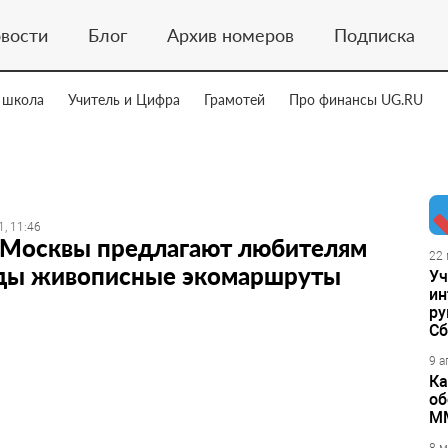
вости
Блог
Архив номеров
Подписка
 школа
Учитель и Цифра
Грамотей
Про финансы UG.RU
1, 11:46
 Москвы предлагают любителям
22 
ды живописные экомаршруты
Уч
ин
ру
Сб
9 а
Ка
об
М