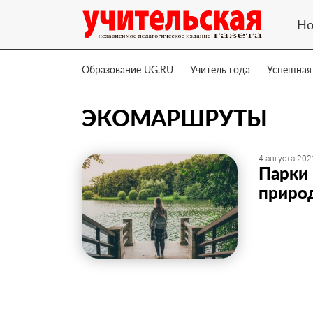
Но
Образование UG.RU
Учитель года
Успешная
ЭКОМАРШРУТЫ
4 августа 202
Парки
приро