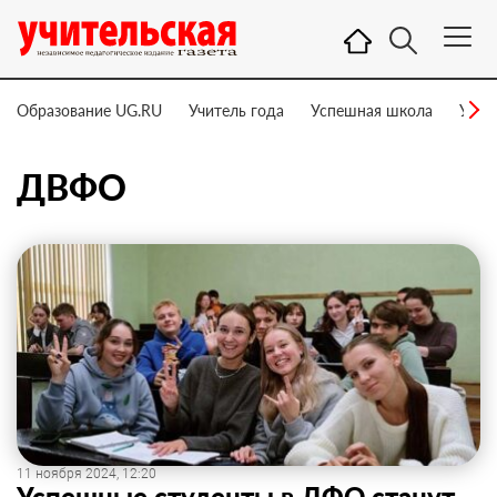
Образование UG.RU
Учитель года
Успешная школа
Учит
ДВФО
11 ноября 2024, 12:20
Успешные студенты в ДФО станут