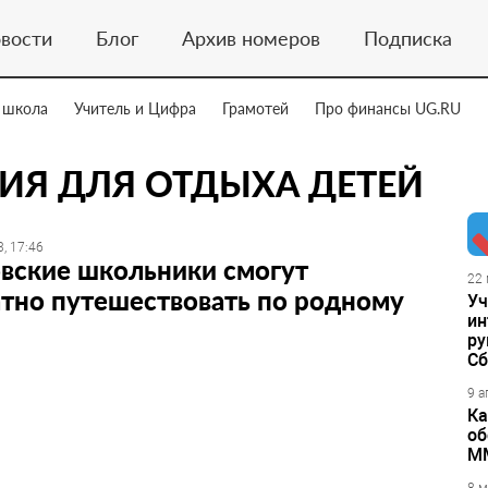
вости
Блог
Архив номеров
Подписка
 школа
Учитель и Цифра
Грамотей
Про финансы UG.RU
ИЯ ДЛЯ ОТДЫХА ДЕТЕЙ
, 17:46
вские школьники смогут
22 
тно путешествовать по родному
Уч
ин
ру
Сб
9 а
Ка
об
М