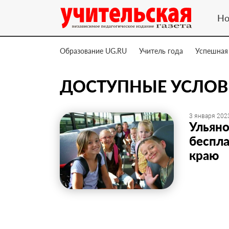
Но
Образование UG.RU
Учитель года
Успешная
ДОСТУПНЫЕ УСЛОВ
3 января 2023
Ульяно
беспла
краю