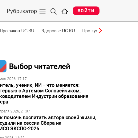
Рубрикатор
ВОЙТИ
Про закон UG.RU
Здоровье UG.RU
Про культуру UG.RU
Нау
Выбор читателей
мая 2026, 17:17
итель, ученик, ИИ – что меняется:
тервью с Артёмом Соловейчиком,
ководителем Индустрии образования
ера
преля 2026, 21:07
к помочь воспитать автора своей жизни,
судили на сессии Сбера на
МСО.ЭКСПО-2026