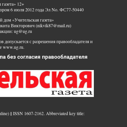
 газета» 12+
ором 6 июля 2012 года Эл No. ФС77-50440
й дом «Учительская газета»
ита Викторович (nikvik87@mail.ru)
акции: ug@ug.ru
в допускается с разрешения правообладателя и
е www.ug.ru.
па без согласия правообладателя
nline) || ISSN 1607-2162. Abbreviated key title: