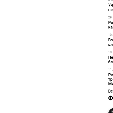
8 м
Уч
пе
29 
Ра
ка
10 
Вз
вл
10 
Пе
бл
11 
Ре
тр
М
Вс
Ф