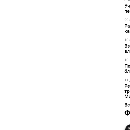
8 м
Уч
пе
29 
Ра
ка
10 
Вз
вл
10 
Пе
бл
11 
Ре
тр
М
Вс
Ф