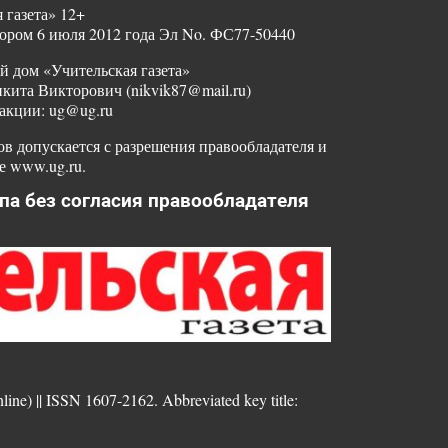
 газета» 12+
ором 6 июля 2012 года Эл No. ФС77-50440
й дом «Учительская газета»
ита Викторович (nikvik87@mail.ru)
акции: ug@ug.ru
в допускается с разрешения правообладателя и
е www.ug.ru.
па без согласия правообладателя
nline) || ISSN 1607-2162. Abbreviated key title: