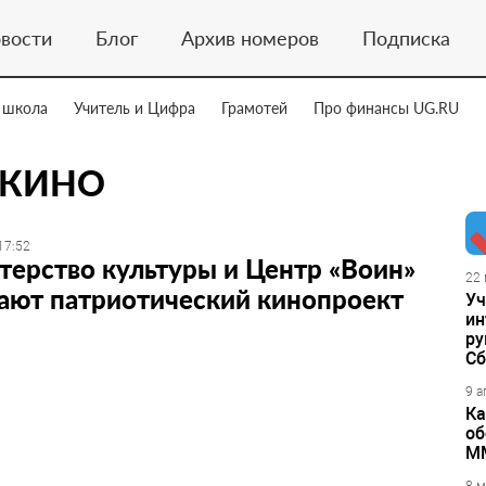
вости
Блог
Архив номеров
Подписка
 школа
Учитель и Цифра
Грамотей
Про финансы UG.RU
 КИНО
17:52
ерство культуры и Центр «Воин»
22 
ают патриотический кинопроект
Уч
ин
ру
Сб
9 а
Ка
об
М