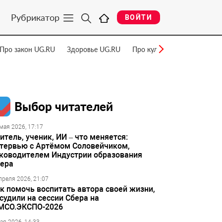
Рубрикатор
ВОЙТИ
Про закон UG.RU
Здоровье UG.RU
Про культуру UG.RU
Нау
Выбор читателей
мая 2026, 17:17
итель, ученик, ИИ – что меняется:
тервью с Артёмом Соловейчиком,
ководителем Индустрии образования
ера
преля 2026, 21:07
к помочь воспитать автора своей жизни,
судили на сессии Сбера на
МСО.ЭКСПО-2026