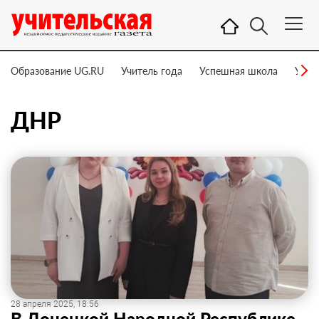
Образование UG.RU
Учитель года
Успешная школа
Учит
ДНР
28 апреля 2025, 18:56
В Донецкой Народной Республике