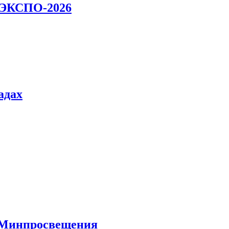
О.ЭКСПО-2026
адах
а Минпросвещения