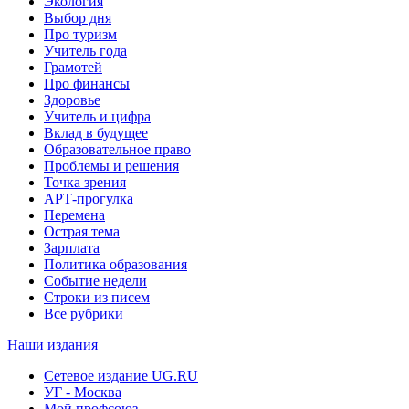
Экология
Выбор дня
Про туризм
Учитель года
Грамотей
Про финансы
Здоровье
Учитель и цифра
Вклад в будущее
Образовательное право
Проблемы и решения
Точка зрения
АРТ-прогулка
Перемена
Острая тема
Зарплата
Политика образования
Событие недели
Строки из писем
Все рубрики
Наши издания
Сетевое издание UG.RU
УГ - Москва
Мой профсоюз