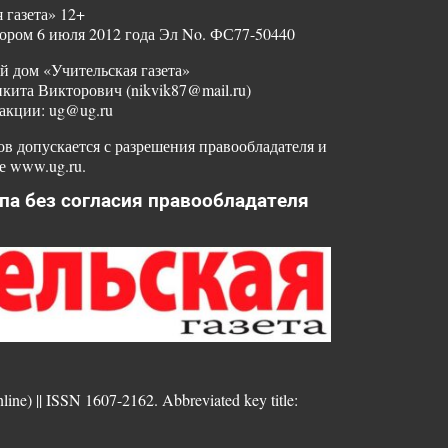
 газета» 12+
ором 6 июля 2012 года Эл No. ФС77-50440
й дом «Учительская газета»
ита Викторович (nikvik87@mail.ru)
акции: ug@ug.ru
в допускается с разрешения правообладателя и
е www.ug.ru.
па без согласия правообладателя
nline) || ISSN 1607-2162. Abbreviated key title: