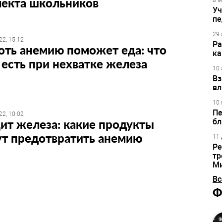
лекта школьников
8 м
Уч
пе
29 
22, 15:12
Ра
ть анемию поможет еда: что
ка
есть при нехватке железа
10 
Вз
вл
10 
Пе
22, 10:02
ит железа: какие продукты
бл
ут предотвратить анемию
11 
Ре
тр
М
Вс
Ф