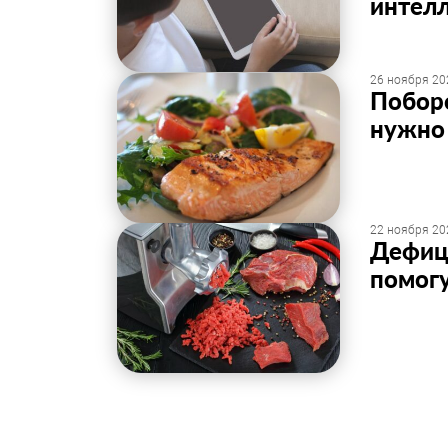
интел
26 ноября 20
Поборо
нужно 
22 ноября 20
Дефиц
помог