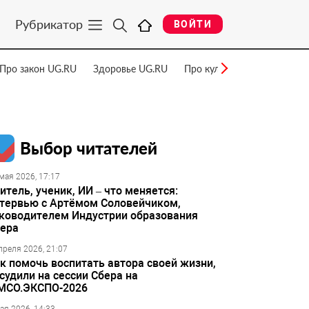
Рубрикатор
ВОЙТИ
Про закон UG.RU
Здоровье UG.RU
Про культуру UG.RU
Нау
Выбор читателей
мая 2026, 17:17
итель, ученик, ИИ – что меняется:
тервью с Артёмом Соловейчиком,
ководителем Индустрии образования
ера
преля 2026, 21:07
к помочь воспитать автора своей жизни,
судили на сессии Сбера на
МСО.ЭКСПО-2026