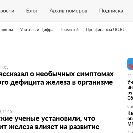
вости
Блог
Архив номеров
Подписка
 школа
Учитель и Цифра
Грамотей
Про финансы UG.RU
11:05
ассказал о необычных симптомах
22 
го дефицита железа в организме
Уч
ин
ру
Сб
9 а
, 11:10
Ка
кие ученые установили, что
об
М
т железа влияет на развитие