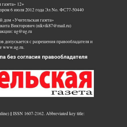
 газета» 12+
ором 6 июля 2012 года Эл No. ФС77-50440
й дом «Учительская газета»
ита Викторович (nikvik87@mail.ru)
акции: ug@ug.ru
в допускается с разрешения правообладателя и
е www.ug.ru.
па без согласия правообладателя
nline) || ISSN 1607-2162. Abbreviated key title: