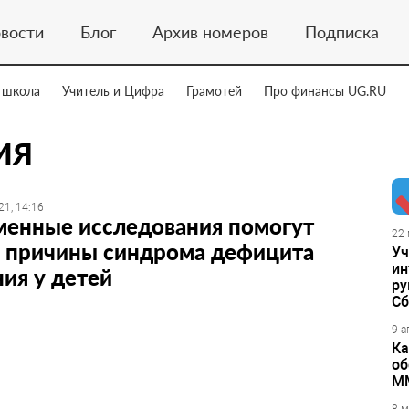
вости
Блог
Архив номеров
Подписка
 школа
Учитель и Цифра
Грамотей
Про финансы UG.RU
ИЯ
21, 14:16
менные исследования помогут
22 
ь причины синдрома дефицита
Уч
ин
ия у детей
ру
Сб
9 а
Ка
об
М