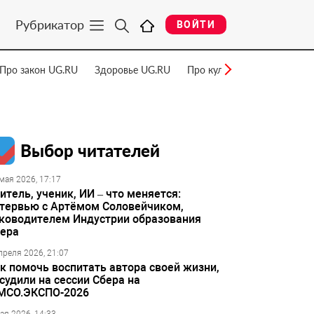
Рубрикатор
ВОЙТИ
Про закон UG.RU
Здоровье UG.RU
Про культуру UG.RU
Нау
Выбор читателей
мая 2026, 17:17
итель, ученик, ИИ – что меняется:
тервью с Артёмом Соловейчиком,
ководителем Индустрии образования
ера
преля 2026, 21:07
к помочь воспитать автора своей жизни,
судили на сессии Сбера на
МСО.ЭКСПО-2026