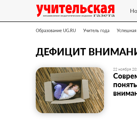
Но
Образование UG.RU
Учитель года
Успешная
ДЕФИЦИТ ВНИМАН
22 ноября 20
Совре
понят
вниман