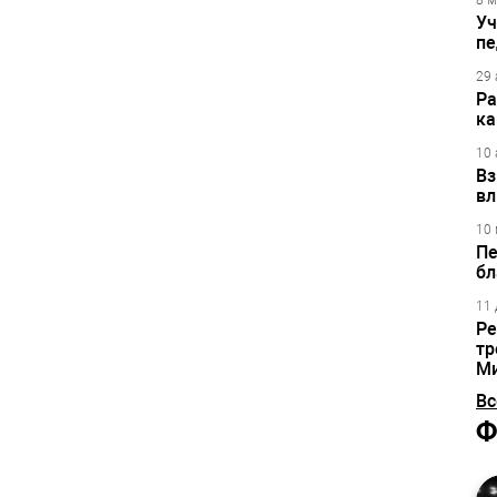
8 м
Уч
пе
29 
Ра
ка
10 
Вз
вл
10 
Пе
бл
11 
Ре
тр
М
Вс
Ф