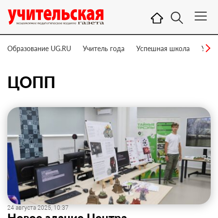
Образование UG.RU
Учитель года
Успешная школа
Учит
ЦОПП
24 августа 2025, 10:37
Новое здание Центра