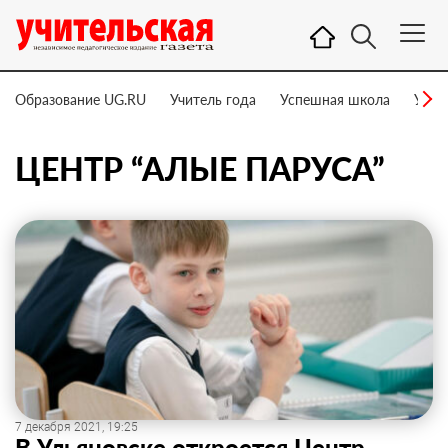
Образование UG.RU
Учитель года
Успешная школа
Учит
ЦЕНТР “АЛЫЕ ПАРУСА”
7 декабря 2021, 19:25
В Ульяновске откроется Центр