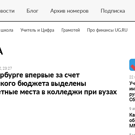
вости
Блог
Архив номеров
Подписка
 школа
Учитель и Цифра
Грамотей
Про финансы UG.RU
А
, 23:27
рбурге впервые за счет
22 
ского бюджета выделены
Уч
ин
ные места в колледжи при вузах
ру
Сб
9 а
Ка
об
М