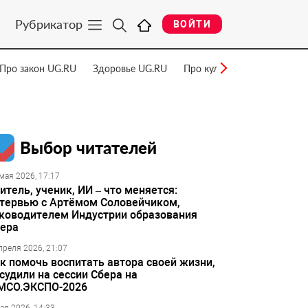
Рубрикатор
ВОЙТИ
Про закон UG.RU
Здоровье UG.RU
Про культуру UG.RU
Нау
Выбор читателей
мая 2026, 17:17
итель, ученик, ИИ – что меняется:
тервью с Артёмом Соловейчиком,
ководителем Индустрии образования
ера
преля 2026, 21:07
к помочь воспитать автора своей жизни,
судили на сессии Сбера на
МСО.ЭКСПО-2026