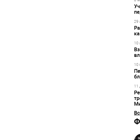
8 м
Уч
пе
29 
Ра
ка
10 
Вз
вл
10 
Пе
бл
11 
Ре
тр
М
Вс
Ф