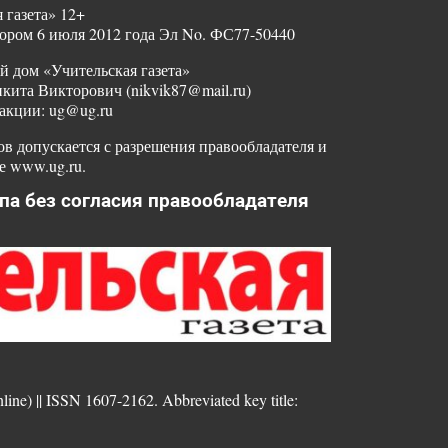
 газета» 12+
ором 6 июля 2012 года Эл No. ФС77-50440
й дом «Учительская газета»
ита Викторович (nikvik87@mail.ru)
акции: ug@ug.ru
в допускается с разрешения правообладателя и
е www.ug.ru.
па без согласия правообладателя
nline) || ISSN 1607-2162. Abbreviated key title: